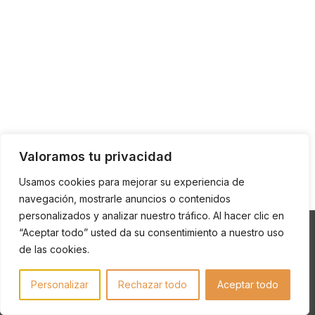
Valoramos tu privacidad
Usamos cookies para mejorar su experiencia de
navegación, mostrarle anuncios o contenidos
personalizados y analizar nuestro tráfico. Al hacer clic en
©2026 VEINTE LEGUAS - Todos los derechos reservados
“Aceptar todo” usted da su consentimiento a nuestro uso
de las cookies.
Condiciones legales
|
Política de Privacidad
|
Política de
Cookies
E
I
F
Y
Personalizar
Rechazar todo
Aceptar todo
n
n
a
o
v
s
c
u