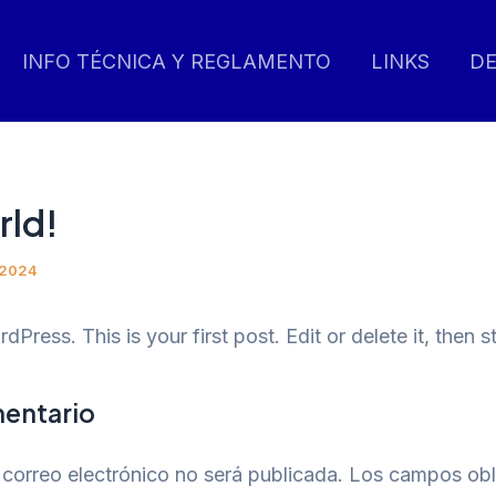
INFO TÉCNICA Y REGLAMENTO
LINKS
D
rld!
, 2024
ress. This is your first post. Edit or delete it, then st
mentario
 correo electrónico no será publicada.
Los campos obli